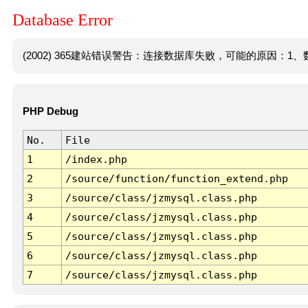
Database Error
(2002) 365建站错误警告：连接数据库失败，可能的原因：1、数
PHP Debug
No.
File
1
/index.php
2
/source/function/function_extend.php
3
/source/class/jzmysql.class.php
4
/source/class/jzmysql.class.php
5
/source/class/jzmysql.class.php
6
/source/class/jzmysql.class.php
7
/source/class/jzmysql.class.php