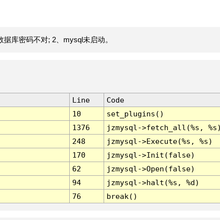
据库密码不对; 2、mysql未启动。
Line
Code
10
set_plugins()
1376
jzmysql->fetch_all(%s, %s
248
jzmysql->Execute(%s, %s)
170
jzmysql->Init(false)
62
jzmysql->Open(false)
94
jzmysql->halt(%s, %d)
76
break()